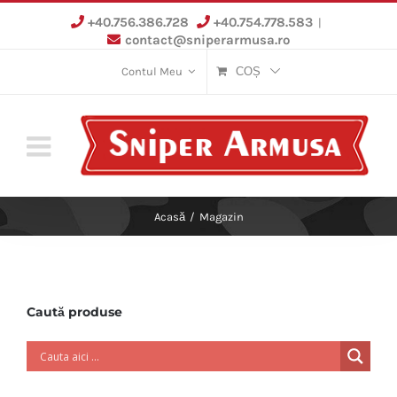
Skip
+40.756.386.728
+40.754.778.583
|
to
contact@sniperarmusa.ro
content
Contul Meu
COȘ
Acasă
/
Magazin
Caută produse