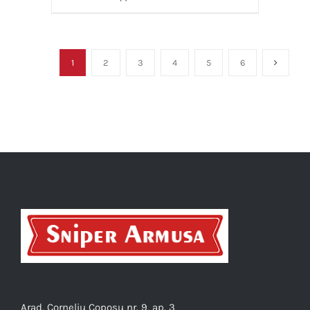
1
2
3
4
5
6
Arad, Corneliu Coposu nr. 9, ap. 3