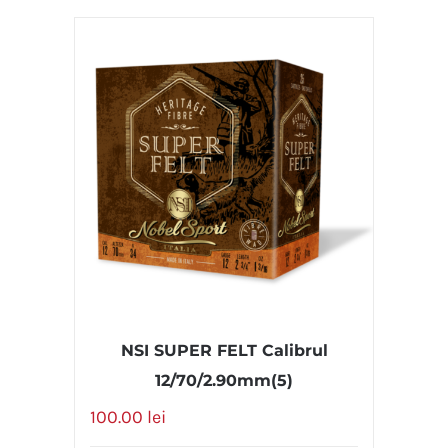
308 WIN (61 cm)
(1)
338 LAPUA
(4)
338 WIN MAG
(3)
6.5 PRC
(12)
6mm CREEDMOOR
(2)
7mm REM MAG
(11)
Calibrul 12
(23)
Calibrul 20
(3)
NSI SUPER FELT Calibrul
12/70/2.90mm(5)
100.00
lei