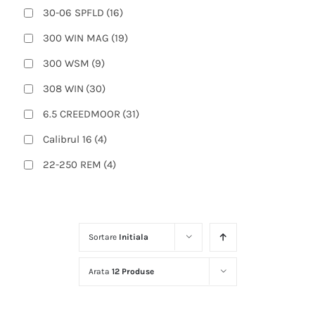
30-06 SPFLD
(16)
300 WIN MAG
(19)
300 WSM
(9)
308 WIN
(30)
6.5 CREEDMOOR
(31)
Calibrul 16
(4)
22-250 REM
(4)
223 REM
(13)
270 WIN
(14)
Sortare
Initiala
270 WSM
(3)
300 PRC
(4)
Arata
12 Produse
308 WIN (51 cm)
(1)