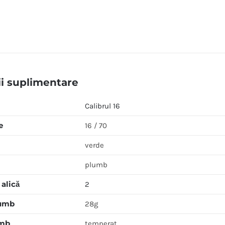
ii suplimentare
Calibrul 16
e
16 / 70
verde
plumb
alică
2
lumb
28g
umb
temperat