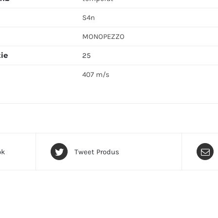
S4n
MONOPEZZO
tie
25
407 m/s
ok
Tweet Produs