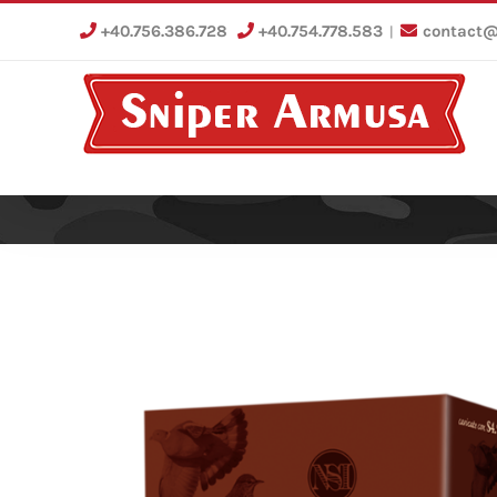
Skip
+40.756.386.728
+40.754.778.583
contact@
|
to
content