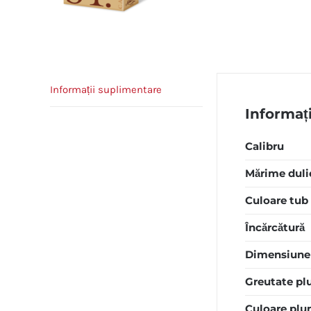
Informații suplimentare
Informaț
Calibru
Mărime duli
Culoare tub
Încărcătură
Dimensiune 
Greutate p
Culoare pl