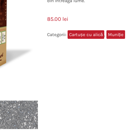
din întreaga lume.
85.00
lei
Categorii:
Cartușe cu alică
,
Muniție