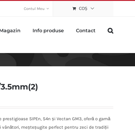
Contul Meu
COȘ
Magazin
Info produse
Contact
0/3.5mm(2)
le prestigioase SIPEn, S4n și Vectan GM3, oferă o gamă
 vânători, meșteșugite perfect pentru zeci de tradiții