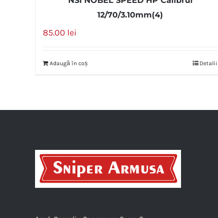
NSI NOBEL SPEED HP Calibrul
12/70/3.10mm(4)
85.00
lei
Adaugă în coș
Detalii