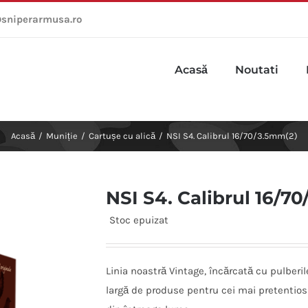
sniperarmusa.ro
Acasă
Noutati
Acasă
/
Muniție
/
Cartușe cu alică
/
NSI S4. Calibrul 16/70/3.5mm(2)
NSI S4. Calibrul 16/7
Stoc epuizat
Linia noastră Vintage, încărcată cu pulberi
largă de produse pentru cei mai pretentiosi