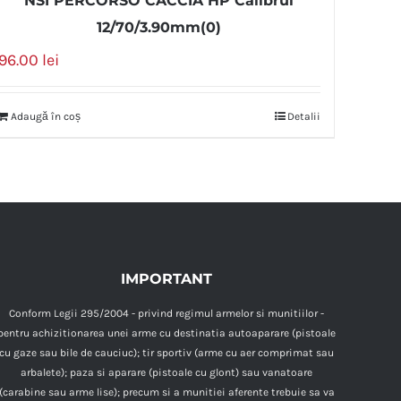
NSI PERCORSO CACCIA HP Calibrul
12/70/3.90mm(0)
96.00
lei
Adaugă în coș
Detalii
IMPORTANT
Conform Legii 295/2004 - privind regimul armelor si munitiilor -
pentru achizitionarea unei arme cu destinatia autoaparare (pistoale
cu gaze sau bile de cauciuc); tir sportiv (arme cu aer comprimat sau
arbalete); paza si aparare (pistoale cu glont) sau vanatoare
(carabine sau arme lise); precum si a munitiei aferente trebuie sa va