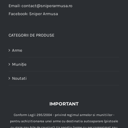
Email:
contact@sniperarmusa.ro
Facebook:
Sniper Armusa
CATEGORII DE PRODUSE
Arme
Muniție
Noutati
IMPORTANT
Conform Legii 295/2004 - privind regimul armelor si munitiilor -
pentru achizitionarea unei arme cu destinatia autoaparare (pistoale
cu gaze sau bile de cauciuc); tir sportiv (arme cu aer comprimat sau