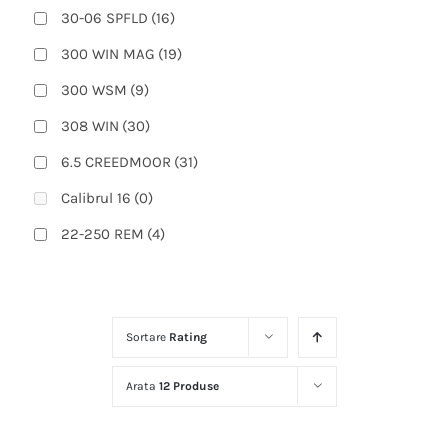
30-06 SPFLD
(16)
300 WIN MAG
(19)
300 WSM
(9)
308 WIN
(30)
6.5 CREEDMOOR
(31)
Calibrul 16
(0)
22-250 REM
(4)
223 REM
(13)
270 WIN
(14)
Sortare
Rating
270 WSM
(3)
300 PRC
(4)
Arata
12 Produse
308 WIN (51 cm)
(1)