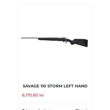
308 WIN (61 cm)
(1)
338 LAPUA
(4)
338 WIN MAG
(3)
6.5 PRC
(12)
6mm CREEDMOOR
(2)
7mm REM MAG
(11)
Calibrul 12
(11)
Calibrul 20
(0)
SAVAGE 110 STORM LEFT HAND
6,770.80
lei