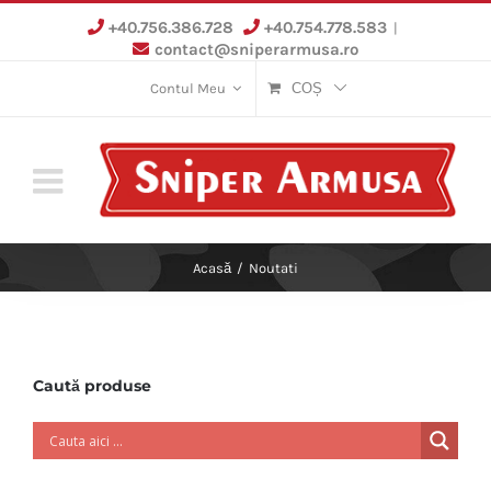
Skip
+40.756.386.728
+40.754.778.583
|
to
contact@sniperarmusa.ro
content
Contul Meu
COȘ
Acasă
/
Noutati
Caută produse