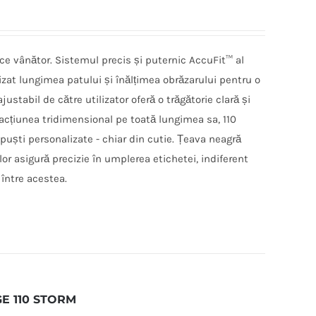
ice vânător. Sistemul precis și puternic AccuFit™ al
izat lungimea patului și înălțimea obrăzarului pentru o
justabil de către utilizator oferă o trăgătorie clară și
acțiunea tridimensional pe toată lungimea sa, 110
 puști personalizate - chiar din cutie. Țeava neagră
lor asigură precizie în umplerea etichetei, indiferent
 între acestea.
E 110 STORM