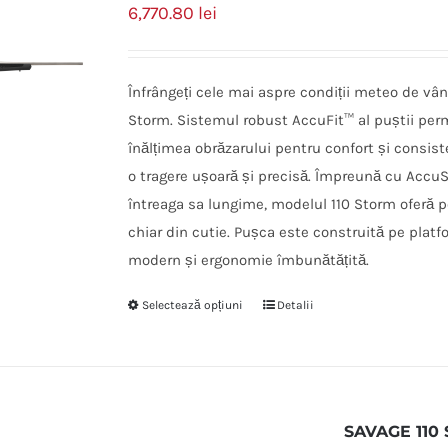
6,770.80
lei
Înfrângeți cele mai aspre condiții meteo de vân
Storm. Sistemul robust AccuFit™ al puștii perm
înălțimea obrăzarului pentru confort și consisten
o tragere ușoară și precisă. Împreună cu AccuS
întreaga sa lungime, modelul 110 Storm oferă po
chiar din cutie. Pușca este construită pe platf
modern și ergonomie îmbunătățită.
Selectează opțiuni
Detalii
SAVAGE 110