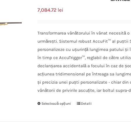
7,084.72
lei
Transformarea vânătorului în vânat necesită o p
urmărești. Sistemul robust AccuFit™ al puștii S
personalizeze cu ușurință lungimea patului și î
în timp ce AccuTrigger™, reglabil de către utiliz
declanșarea accidentală a focului în caz de ș
acțiunea tridimensional pe întreaga sa lungime,
și precizia unei puști personalizate - chiar di
vânătorii de privirile ascuțite, iar boltul supra
Selectează opțiuni
Detalii