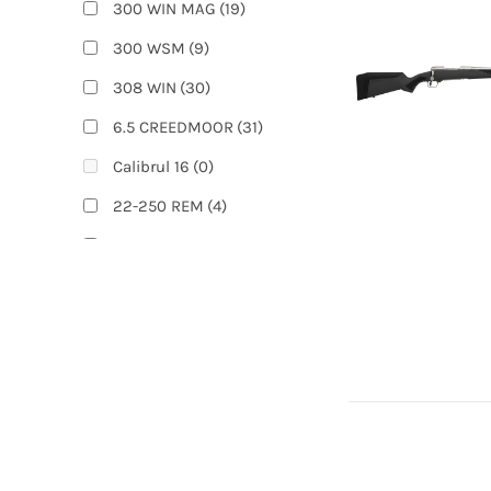
300 WIN MAG
(19)
300 WSM
(9)
308 WIN
(30)
6.5 CREEDMOOR
(31)
Calibrul 16
(0)
22-250 REM
(4)
223 REM
(13)
270 WIN
(14)
270 WSM
(3)
300 PRC
(4)
308 WIN (51 cm)
(1)
308 WIN (61 cm)
(1)
338 LAPUA
(4)