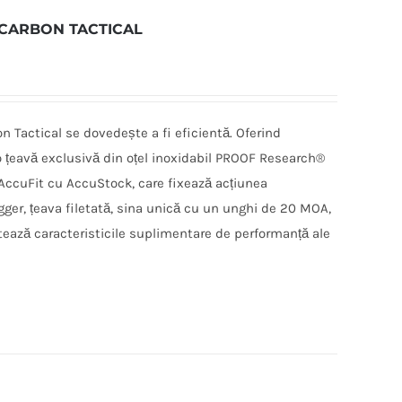
 CARBON TACTICAL
 Tactical se dovedește a fi eficientă. Oferind
 țeavă exclusivă din oțel inoxidabil PROOF Research®
 AccuFit cu AccuStock, care fixează acțiunea
gger, țeava filetată, sina unică cu un unghi de 20 MOA,
ează caracteristicile suplimentare de performanță ale