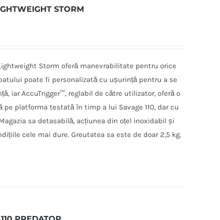
LIGHTWEIGHT STORM
Lightweight Storm oferă manevrabilitate pentru orice
 patului poate fi personalizată cu ușurință pentru a se
ță, iar AccuTrigger™, reglabil de către utilizator, oferă o
ă pe platforma testată în timp a lui Savage 110, dar cu
gazia sa detasabilă, acțiunea din oțel inoxidabil și
ndițiile cele mai dure. Greutatea sa este de doar 2,5 kg.
 110 PREDATOR