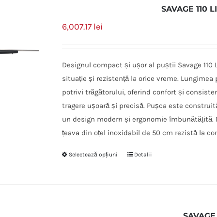
SAVAGE 110 
6,007.17
lei
Designul compact și ușor al puștii Savage 110 
situație și rezistență la orice vreme. Lungimea
potrivi trăgătorului, oferind confort și consisten
tragere ușoară și precisă. Pușca este construit
un design modern și ergonomie îmbunătățită. Ma
țeava din oțel inoxidabil de 50 cm rezistă la co
Selectează opțiuni
Detalii
SAVAGE