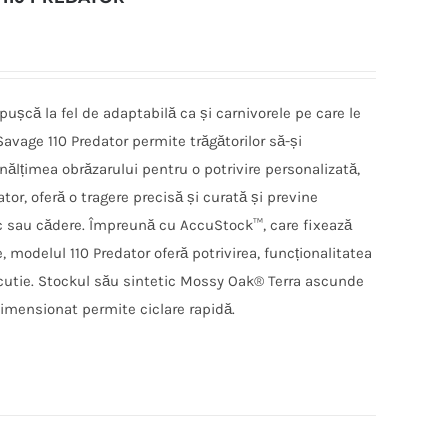
ușcă la fel de adaptabilă ca și carnivorele pe care le
avage 110 Predator permite trăgătorilor să-și
nălțimea obrăzarului pentru o potrivire personalizată,
ator, oferă o tragere precisă și curată și previne
oc sau cădere. Împreună cu AccuStock™, care fixează
 modelul 110 Predator oferă potrivirea, funcționalitatea
n cutie. Stockul său sintetic Mossy Oak® Terra ascunde
-dimensionat permite ciclare rapidă.