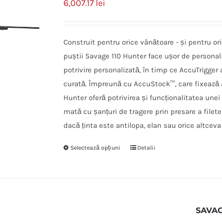
6,007.17
lei
Construit pentru orice vânătoare - și pentru or
puștii Savage 110 Hunter face ușor de personal
potrivire personalizată, în timp ce AccuTrigger a
curată. Împreună cu AccuStock™, care fixează 
Hunter oferă potrivirea și funcționalitatea unei
mată cu șanțuri de tragere prin presare a filete
dacă ținta este antilopa, elan sau orice altceva
Selectează opțiuni
Detalii
SAVAG