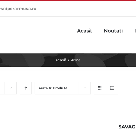
sniperarmusa.ro
Acasă
Noutati
Acasă
/
Arme
Arata
12 Produse
SAVAG