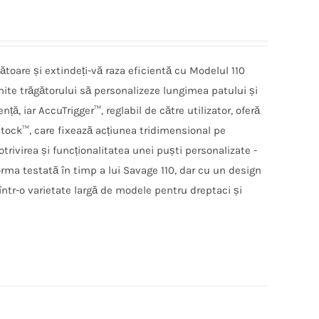
ătoare și extindeți-vă raza eficientă cu Modelul 110
ite trăgătorului să personalizeze lungimea patului și
ță, iar AccuTrigger™, reglabil de către utilizator, oferă
tock™, care fixează acțiunea tridimensional pe
trivirea și funcționalitatea unei puști personalizate -
orma testată în timp a lui Savage 110, dar cu un design
ntr-o varietate largă de modele pentru dreptaci și