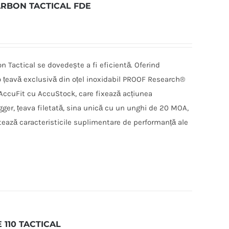
ARBON TACTICAL FDE
 Tactical se dovedește a fi eficientă. Oferind
 țeavă exclusivă din oțel inoxidabil PROOF Research®
 AccuFit cu AccuStock, care fixează acțiunea
gger, țeava filetată, sina unică cu un unghi de 20 MOA,
ează caracteristicile suplimentare de performanță ale
 110 TACTICAL