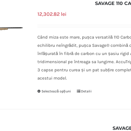
SAVAGE 110 C
12,302.82
lei
Când miza este mare, pușca versatilă 110 Carbon
echilibru neîngrădit, pușca Savage® combină o
înfășurată în fibră de carbon cu un șasiu rigid
tridimensional pe întreaga sa lungime. AccuTri
3 capse pentru curea și un pat subțire complet
acestui model.
Selectează opțiuni
Detalii
SAVAGE