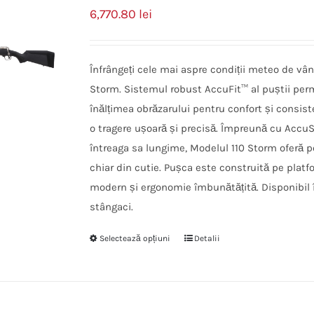
6,770.80
lei
Înfrângeți cele mai aspre condiții meteo de vân
Storm. Sistemul robust AccuFit™ al puștii perm
înălțimea obrăzarului pentru confort și consisten
o tragere ușoară și precisă. Împreună cu AccuS
întreaga sa lungime, Modelul 110 Storm oferă po
chiar din cutie. Pușca este construită pe platf
modern și ergonomie îmbunătățită. Disponibil î
stângaci.
Selectează opțiuni
Detalii