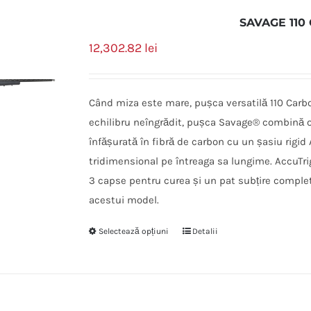
SAVAGE 110
12,302.82
lei
Când miza este mare, pușca versatilă 110 Carbon
echilibru neîngrădit, pușca Savage® combină o
înfășurată în fibră de carbon cu un șasiu rigid
tridimensional pe întreaga sa lungime. AccuTri
3 capse pentru curea și un pat subțire complet
acestui model.
Selectează opțiuni
Detalii