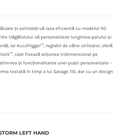
ătoare și extindeți-vă raza eficientă cu modelul 110
ite trăgătorului să personalizeze lungimea patului și
ță, iar AccuTrigger™, reglabil de către utilizator, oferă
tock™, care fixează acțiunea tridimensional pe
trivirea și funcționalitatea unei puști personalizate -
orma testată în timp a lui Savage 110, dar cu un design
 STORM LEFT HAND