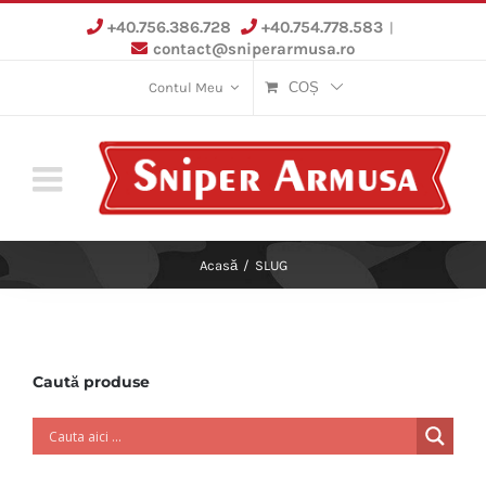
Skip
+40.756.386.728
+40.754.778.583
|
to
contact@sniperarmusa.ro
content
Contul Meu
COȘ
Acasă
/
SLUG
Caută produse