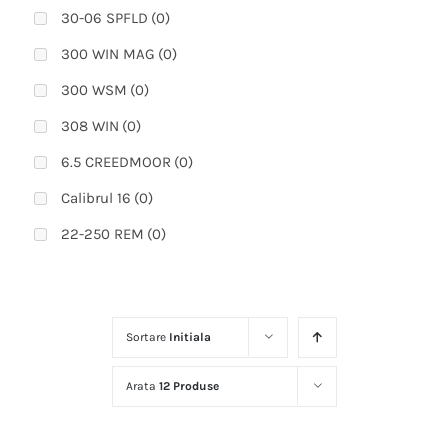
30-06 SPFLD
(0)
300 WIN MAG
(0)
300 WSM
(0)
308 WIN
(0)
6.5 CREEDMOOR
(0)
Calibrul 16
(0)
22-250 REM
(0)
223 REM
(0)
270 WIN
(0)
Sortare
Initiala
270 WSM
(0)
300 PRC
(0)
Arata
12 Produse
308 WIN (51 cm)
(0)