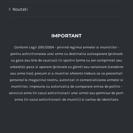
Noutati
IMPORTANT
Conform Legii 295/2004 - privind regimul armelor si munitiilor -
pentru achizitionarea unei arme cu destinatia autoaparare (pistoale
cu gaze sau bile de cauciuc); tir sportiv (arme cu aer comprimat sau
arbalete); paza si aparare (pistoale cu glont) sau vanatoare (carabine
sau arme lise); precum si a munitiei aferente trebuie sa va prezentati
personal la magazinul nostru, autorizat in comercializarea armelor si
munitiilor, impreuna cu autorizatia de cumparare emisa de politie -
serviciul arme (in cazul achizitionarii unei arme) sau permisul de port-
arma (in cazul achizitionarii de munitii) si cartea de identitate.