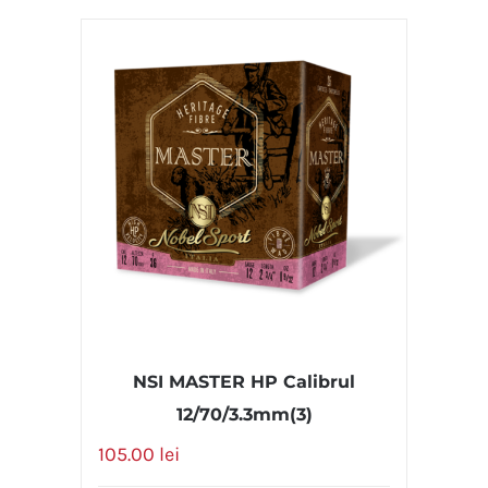
308 WIN (61 cm)
(0)
338 LAPUA
(0)
338 WIN MAG
(0)
6.5 PRC
(0)
6mm CREEDMOOR
(0)
7mm REM MAG
(0)
Calibrul 12
(3)
Calibrul 20
(0)
NSI MASTER HP Calibrul
12/70/3.3mm(3)
105.00
lei