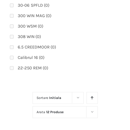
30-06 SPFLD
(0)
300 WIN MAG
(0)
300 WSM
(0)
308 WIN
(0)
6.5 CREEDMOOR
(0)
Calibrul 16
(0)
22-250 REM
(0)
223 REM
(0)
270 WIN
(0)
Sortare
Initiala
270 WSM
(0)
300 PRC
(0)
Arata
12 Produse
308 WIN (51 cm)
(0)