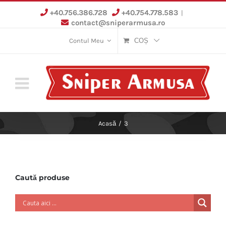
Skip
+40.756.386.728
+40.754.778.583
|
to
contact@sniperarmusa.ro
content
Contul Meu
COȘ
Acasă
/
3
Caută produse